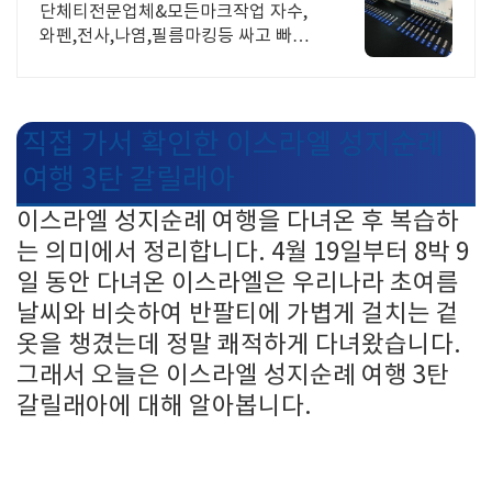
티&모든티셔츠
단체티전문업체&모든마크작업 자수,
와펜,전사,나염,필름마킹등 싸고 빠르
게
직접 가서 확인한 이스라엘 성지순례
여행 3탄 갈릴래아
이스라엘 성지순례 여행을 다녀온 후 복습하
는 의미에서 정리합니다. 4월 19일부터 8박 9
일 동안 다녀온 이스라엘은 우리나라 초여름
날씨와 비슷하여 반팔티에 가볍게 걸치는 겉
옷을 챙겼는데 정말 쾌적하게 다녀왔습니다.
그래서 오늘은 이스라엘 성지순례 여행 3탄
갈릴래아에 대해 알아봅니다.