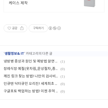
케이스 제작
공감
구독하기
생활정보& IT
'
' 카테고리의 다른 글
냉방병 증상과 원인 및 예방법 알면 여름나기 끝!
(1)
장례식장 예절(옷차림,문상절차,종교별 조문예절)
(0)
깨진 링크 찾는 방법! 나만의 검사비법 알려드립니다!
(1)
인큐텐 닥터큐민 오리진! 세계최초 특허받은 기술력!
(0)
구글포토 백업하는 방법! 이젠 추억 놓지지 마세요!
(0)