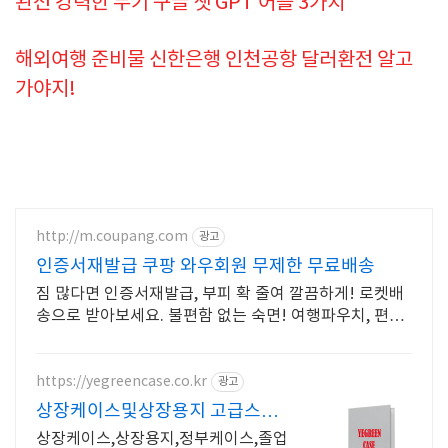
완전 강력한 무기 구글 챗 GPT 어플 3가지
해외여행 준비물 신한은행 인천공항 달러환전 알고
가야지!
http://m.coupang.com
광고
인증서재발급 쿠팡 와우회원 무제한 무료배송
짐 많다면 인증서재발급, 부피 확 줄여 깔끔하게! 로켓배
송으로 받아보세요. 불편함 없는 숙면! 여행파우치, 편안
한 밤을 쿠팡에서 만나보세요.
https://yegreencase.co.kr
광고
상장케이스및상장용지 고급스러
운 차별화된 디자인
상장케이스,상장용지,정부케이스,졸업