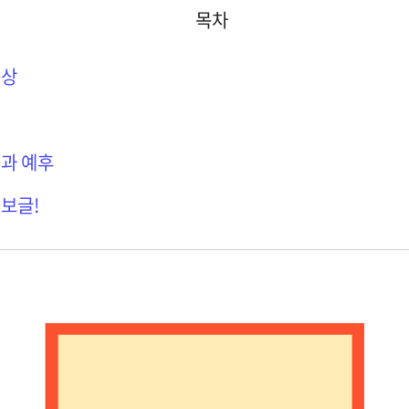
목차
증상
법
과 예후
보글!