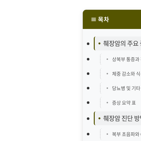
≡ 목차
췌장암의 주요
상복부 통증과
체중 감소와 식
당뇨병 및 기타
증상 요약 표
췌장암 진단 방
복부 초음파와 