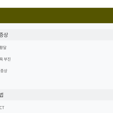
 증상
 황달
욕 부진
 증상
법
CT