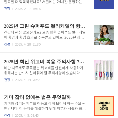
홀수년도 출생자는 홀수년도에, 짝수년도 출생자는 짝
필요할 때 막막하셨나요? 서울에는 24시간 운영하는
수년도에 받게 되므로 2026년에는 짝수년도 출생자가
약국이 생각보다 많지만, 대부분 어디 있는지 몰라서 당
건강
2026. 2. 17. 16:16
대상입니다. 20세부터 시작해서 생애전환기 건강진단
황하게 됩니다. 지금 바로 우리 집 근처 24시약국 찾는
은 40세와 66세에 별도로 실시됩니다.요약: 2026년은
방법과 이용 팁을 확인하세요. 24시 서울 약국 찾기 24
짝수년도 출생자 건강검진 해당년도, 20세부터 2년마
시 서울 약국 찾는 방법서울시 전역에는 약 80여개의 2
2025년 그린 슈퍼푸드 컬리케일의 항염·항암 효과 최신 연구 결과
다 실시 3분 완..
4시간 약국이 운영 중입니다. 약사회 홈페이지(pharm
114.or.kr)나 카카오맵에서 '24시약국'을 검색하면 실
건강에 관심 많으신가요? 요즘 핫한 슈퍼푸드 컬러케일
시간 운영 중인 약국을 확인할 수 있으며, 전화 연결도
이 항암과 항염 효과로 주목받고 있어요. 2025년 최신
가능합니다. 방문 전에는 반드시 전화로 재고와 영업 여
연구에서 밝혀진 놀라운 효능들을 한번 살펴볼까요? 그
건강
2025. 4. 28. 21:30
부를 확인하는 것이 시간 낭비를 막는 핵심입니다.요약:
린슈퍼푸드의 대표주자인 켤레케일이 우리 건강에 어
약사회 홈페이지나 카카오맵 검색 후 전화 확인 필수 야
떤 도움을 주는지 알아보세요.컬리케일이 항암에 도움
간 응급약 구매 완벽가이드 처방전 없이 구매 가..
이 되는 이유 컬리케일에는 '글루코시놀레이트'라는 성
2025년 최신 위고비 복용 주의사항 7가지
분이 풍부하게 들어있어요. 이 성분이 장내 미생물과 만
나면 이소티오시아네이트(ITC), 인돌류, 설포라판 같
비만 치료제로 주목받는 위고비를 안전하게 사용하기
은 물질로 변환되는데요, 특히 ITC와 인돌류는 암세포
위해서는 반드시 알아둬야 할 주의사항이 있습니다. 체
성장을 억제하는 효과가 있어요.2022년 국제학술지 'P
중 감량에 효과적인 약물이지만, 잘못된 사용은 심각한
건강
2025. 4. 24. 20:55
harmaceutics'에 발표된 연구를 보면, 이런 성분들이
부작용을 초래할 수 있습니다. 2025년 기준 최신 위고
HO-1, NQO1, γGCS 같은 항산화 효소를 활성화시켜
비 복용 시 주의사항을 총정리했으니, 안전한 치료를 위
DNA가 손상되는 걸 막고 세포 속 산화스트레..
해 꼼꼼히 확인하시기 바랍니다. 위고비를 피해야 하는
기미 잡티 없애는 법은 무엇일까
사람들위고비 복용 시 주의사항 중 가장 중요한 것은 특
정 질환이 있는 경우 사용을 피해야 한다는 점입니다. 1
기미와 잡티는 피부를 어둡고 감춰 보이게 하는 주요 원
형 당뇨병 환자는 위고비를 절대 사용할 수 없습니다.
인입니다. 이 문제를 해결하기 위해 피부과 시술과 화장
또한 중증 신장애나 간장애가 있는 환자, 심부전 4단계
품 중 어떤 방법이 더 효과적일지 알아보겠습니다. ≡ 목
건강
2025. 4. 8. 08:45