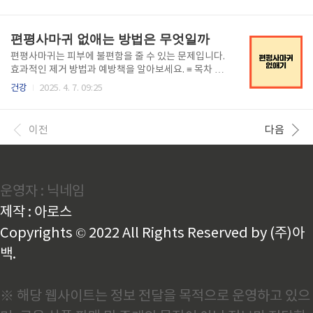
에 해당하는 환자, 당뇨병성 망막병증이 있는 환자도 위
차 기미와 잡티의 원인과 종류 ..
고비 사용이 금지됩니다.위고비 효과와 부작용!85세 이
상 고령자나 염증성 장질환, 당뇨병성 위부전마비가 있
편평사마귀 없애는 방법은 무엇일까
는 환자는 반..
편평사마귀는 피부에 불편함을 줄 수 있는 문제입니다.
효과적인 제거 방법과 예방책을 알아보세요. ≡ 목차 편
평사마귀 이해하기 ..
건강
2025. 4. 7. 09:25
이전
다음
운영자 : 닉네임
제작 : 아로스
Copyrights © 2022 All Rights Reserved by (주)아
백.
※ 해당 웹사이트는 정보 전달을 목적으로 운영하고 있으