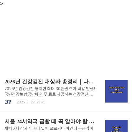
>
2026년 건강검진 대상자 총정리｜나이·조회·검사항목
2026년 건강검진 놓치면 최대 30만원 추가 비용 발생!
국민건강보험공단에서 무.료로 제공하는 건강검진 대
상자인지 확인하지 않으면 나중에 병원비로 더 큰 손해
건강
2026. 3. 22. 23:45
를 봅니다. 지금 바로 1분만 투자해서 내 검진 대상 여부
와 검사항목을 확인하세요. 건강검진 대상자 확인하기
2026년 건강검진 대상자 나이별 총정리2026년 일반
서울 24시약국 급할 때 꼭 알아야 할 위치 총정리
건강검진 대상자는 지역세대주, 직장가.입자, 20세 이
상 세대원과 피부양자 중 2년마다 1회씩 시행됩니다.
새벽 2시 갑자기 아이 열이 오르거나 야간에 응급약이