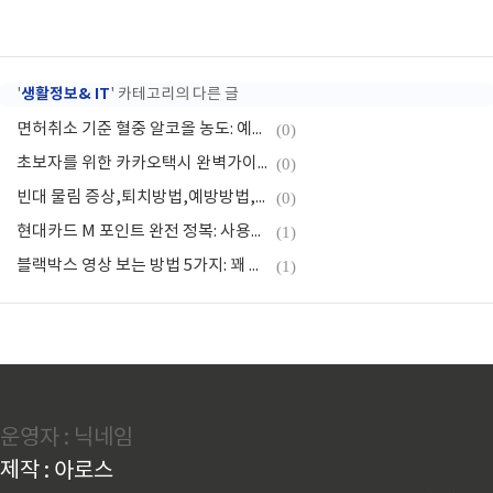
생활정보& IT
'
' 카테고리의 다른 글
면허취소 기준 혈중 알코올 농도: 예방과 대처방법 총정리
(0)
초보자를 위한 카카오택시 완벽가이드! 쉽고빠른 예약방법
(0)
빈대 물림 증상,퇴치방법,예방방법,자주묻는 질문
(0)
현대카드 M 포인트 완전 정복: 사용처 및 현금화 방법 총정리
(1)
블랙박스 영상 보는 방법 5가지: 꽤 쉬운걸 나만 몰랐나?
(1)
운영자 : 닉네임
제작 : 아로스