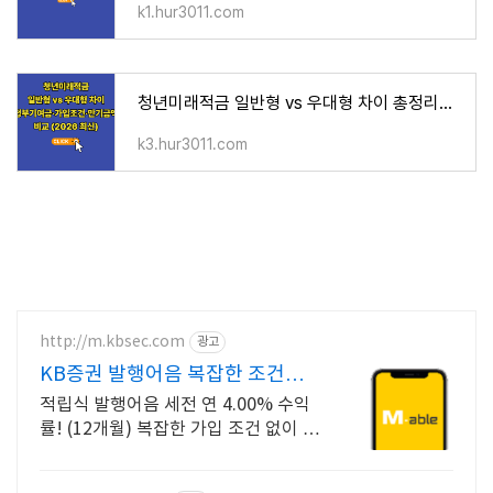
k1.hur3011.com
청년미래적금 일반형 vs 우대형 차이 총정리｜정부기여금·가입조건·만기금액 비교 (2026 최신)
k3.hur3011.com
http://m.kbsec.com
광고
KB증권 발행어음 복잡한 조건없
이 누구나
적립식 발행어음 세전 연 4.00% 수익
률! (12개월) 복잡한 가입 조건 없이 자
유롭게 설정하는 만기 일자 (최대 1년)