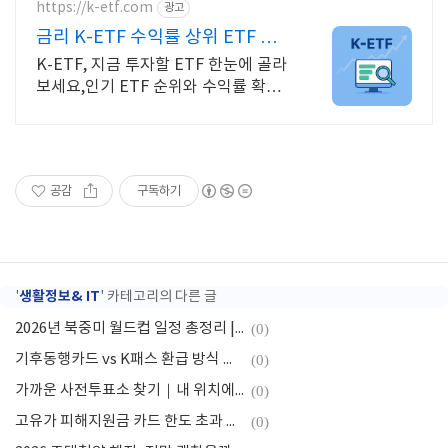
https://k-etf.com
광고
금리 K-ETF 수익률 상위 ETF 한
눈에!
K-ETF, 지금 투자할 ETF 한눈에 골라
보세요,인기 ETF 순위와 수익률 확인
투자 성향 맞춤 ETF 추천,월배당 테마
형 ETF도 쉽게 찾을 수 있어요.
공감
구독하기
생활정보& IT
'
' 카테고리의 다른 글
2026년 북중미 월드컵 일정 총정리 | 개막전·결승전·한국 경기 일정
(0)
기후동행카드 vs K패스 환급 방식 차이점 총정리: 나에게 맞는 교통카드는?
(0)
가까운 사전투표소 찾기｜내 위치에서 가장 빠르게 확인하는 방법
(0)
고유가 피해지원금 카드 한도 초과 이유 인천 추가지원금 5만원 먼저 써야 할까?
(0)