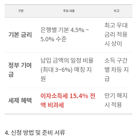
구분
주요 내용
비고
최고 우대
은행별 기본 4.5% ~
기본 금리
금리 적용
5.0% 수준
시 상이
납입 금액의 일정 비율
소득 구간
정부 기여
(최대 3~6%) 매칭 지
별 차등 지
금
원
급
이자소득세 15.4% 전
만기 해지
세제 혜택
액 비과세
시 적용
4. 신청 방법 및 준비 서류